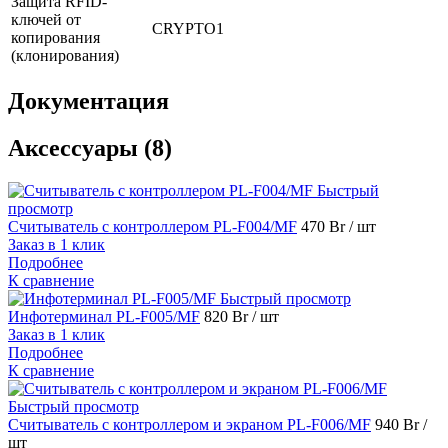
Защита RFID-
ключей от
CRYPTO1
копирования
(клонирования)
Документация
Аксессуары (8)
Быстрый
просмотр
Считыватель с контроллером PL-F004/MF
470 Br
/ шт
Заказ в 1 клик
Подробнее
К сравнение
Быстрый просмотр
Инфотерминал PL-F005/MF
820 Br
/ шт
Заказ в 1 клик
Подробнее
К сравнение
Быстрый просмотр
Считыватель с контроллером и экраном PL-F006/MF
940 Br
/
шт