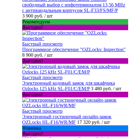
свободный выбор с инфотерминалом 13,56 MHz
с антивандальным корпусом SL-F33/FS/MF/P
3 900 руб.
/ шт
Рекомендуем
Выгодно!
Быстрый просмотр
Программное обеспечение "OZLocks: Inspection"
8 900 руб.
/ шт
Выгодно!
Быстрый просмотр
Электронный кодовый замок для шкафчика
Ozlocks 125 kHz SL-F01/C/EM/P
3 480 руб.
/ шт
Выгодно!
Быстрый просмотр
Электронный гостиничный онлайн-замок
OZLocks HL-F16/WR/MF
17 320 руб.
/ шт
Новинка
Выгодно!