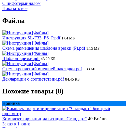
С инфотерминалом
Показать все
Файлы
Инструкция SL-F33_FS_P.pdf
1.64 МБ
Схема размещения шаблона врезки (P).pdf
1.15 МБ
Шаблон врезки.pdf
43.29 КБ
Схема креплений внешней накладки.pdf
1.33 МБ
Декларации о соответствии.pdf
84.45 КБ
Похожие товары (8)
Новинка
Быстрый
просмотр
Комплект карт инициализации "Стандарт"
40 Br
/ шт
Заказ в 1 клик