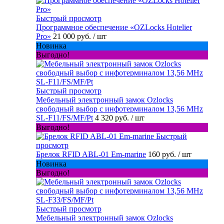
Быстрый просмотр
Программное обеспечение «OZLocks Hotelier
Pro»
21 000 руб.
/ шт
Новинка
Выгодно!
Быстрый просмотр
Мебельный электронный замок Ozlocks
свободный выбор с инфотерминалом 13,56 MHz
SL-F11/FS/MF/Pt
4 320 руб.
/ шт
Выгодно!
Быстрый
просмотр
Брелок RFID ABL-01 Em-marine
160 руб.
/ шт
Новинка
Выгодно!
Быстрый просмотр
Мебельный электронный замок Ozlocks