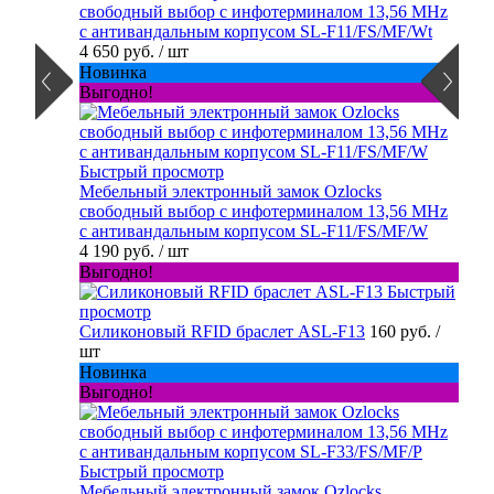
свободный выбор с инфотерминалом 13,56 MHz
с антивандальным корпусом SL-F11/FS/MF/Wt
4 650 руб.
/ шт
Новинка
Выгодно!
Быстрый просмотр
Мебельный электронный замок Ozlocks
свободный выбор с инфотерминалом 13,56 MHz
с антивандальным корпусом SL-F11/FS/MF/W
4 190 руб.
/ шт
Выгодно!
Быстрый
просмотр
Силиконовый RFID браслет ASL-F13
160 руб.
/
шт
Новинка
Выгодно!
Быстрый просмотр
Мебельный электронный замок Ozlocks