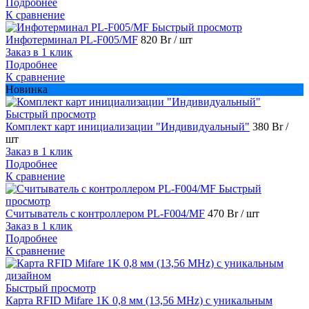
Подробнее
К сравнение
Быстрый просмотр
Инфотерминал PL-F005/MF
820 Br
/ шт
Заказ в 1 клик
Подробнее
К сравнение
Новинка
Быстрый просмотр
Комплект карт инициализации "Индивидуальный"
380 Br
/
шт
Заказ в 1 клик
Подробнее
К сравнение
Быстрый
просмотр
Считыватель с контроллером PL-F004/MF
470 Br
/ шт
Заказ в 1 клик
Подробнее
К сравнение
Быстрый просмотр
Карта RFID Mifare 1K 0,8 мм (13,56 MHz) с уникальным