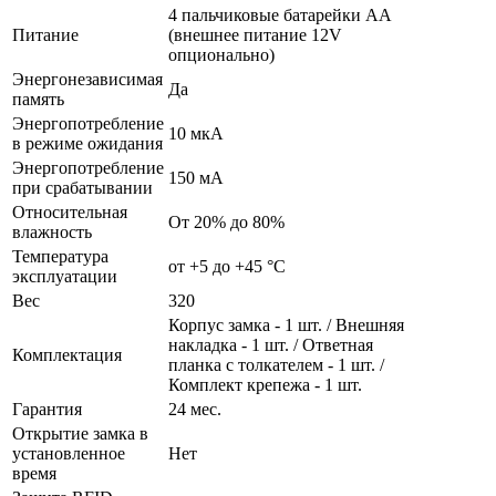
4 пальчиковые батарейки AA
Питание
(внешнее питание 12V
опционально)
Энергонезависимая
Да
память
Энергопотребление
10 мкА
в режиме ожидания
Энергопотребление
150 мА
при срабатывании
Относительная
От 20% до 80%
влажность
Температура
от +5 до +45 °С
эксплуатации
Вес
320
Корпус замка - 1 шт. / Внешняя
накладка - 1 шт. / Ответная
Комплектация
планка с толкателем - 1 шт. /
Комплект крепежа - 1 шт.
Гарантия
24 мес.
Открытие замка в
установленное
Нет
время