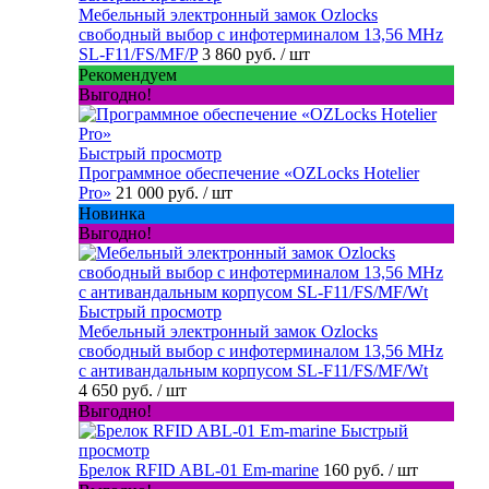
Мебельный электронный замок Ozlocks
свободный выбор с инфотерминалом 13,56 MHz
SL-F11/FS/MF/P
3 860 руб.
/ шт
Рекомендуем
Выгодно!
Быстрый просмотр
Программное обеспечение «OZLocks Hotelier
Pro»
21 000 руб.
/ шт
Новинка
Выгодно!
Быстрый просмотр
Мебельный электронный замок Ozlocks
свободный выбор с инфотерминалом 13,56 MHz
с антивандальным корпусом SL-F11/FS/MF/Wt
4 650 руб.
/ шт
Выгодно!
Быстрый
просмотр
Брелок RFID ABL-01 Em-marine
160 руб.
/ шт