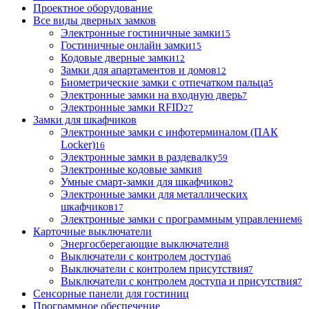
Проектное оборудование
Все виды дверных замков
Электронные гостиничные замки
15
Гостиничные онлайн замки
15
Кодовые дверные замки
12
Замки для апартаментов и домов
12
Биометрические замки с отпечатком пальца
5
Электронные замки на входную дверь
7
Электронные замки RFID
27
Замки для шкафчиков
Электронные замки с инфотерминалом (ПАК
Locker)
16
Электронные замки в раздевалку
59
Электронные кодовые замки
8
Умные смарт-замки для шкафчиков
2
Электронные замки для металлических
шкафчиков
17
Электронные замки с программным управлением
6
Карточные выключатели
Энергосберегающие выключатели
8
Выключатели с контролем доступа
6
Выключатели с контролем присутствия
7
Выключатели с контролем доступа и присутствия
7
Сенсорные панели для гостиниц
Программное обеспечение