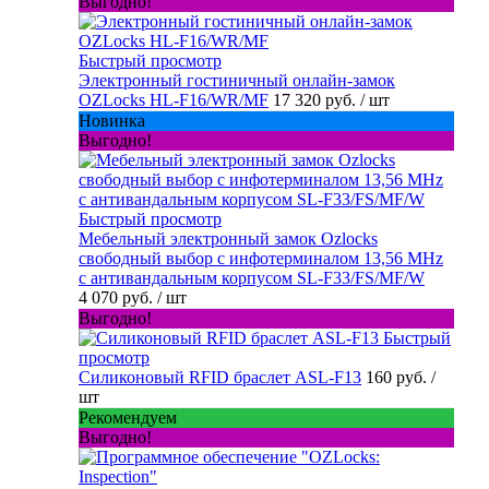
Выгодно!
Быстрый просмотр
Электронный гостиничный онлайн-замок
OZLocks HL-F16/WR/MF
17 320 руб.
/ шт
Новинка
Выгодно!
Быстрый просмотр
Мебельный электронный замок Ozlocks
свободный выбор с инфотерминалом 13,56 MHz
с антивандальным корпусом SL-F33/FS/MF/W
4 070 руб.
/ шт
Выгодно!
Быстрый
просмотр
Силиконовый RFID браслет ASL-F13
160 руб.
/
шт
Рекомендуем
Выгодно!