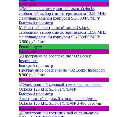
Выгодно!
Быстрый просмотр
Мебельный электронный замок Ozlocks
свободный выбор с инфотерминалом 13,56 MHz
с антивандальным корпусом SL-F33/FS/MF/P
3 900 руб.
/ шт
Рекомендуем
Выгодно!
Быстрый просмотр
Программное обеспечение "OZLocks: Inspection"
8 900 руб.
/ шт
Выгодно!
Быстрый просмотр
Электронный кодовый замок для шкафчика
Ozlocks 125 kHz SL-F01/C/EM/P
3 480 руб.
/ шт
Выгодно!