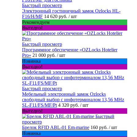
Быстрый просмотр
Электронный гостиничный замок Ozlocks HL-
F16/H/MF
14 620 руб.
/ шт
Рекомендуем
Выгодно!
Быстрый просмотр
Программное обеспечение «OZLocks Hotelier
Pro»
21 000 руб.
/ шт
Новинка
Выгодно!
Быстрый просмотр
Мебельный электронный замок Ozlocks
свободный выбор с инфотерминалом 13,56 MHz
SL-F11/FS/MF/Pt
4 320 руб.
/ шт
Выгодно!
Быстрый
просмотр
Брелок RFID ABL-01 Em-marine
160 руб.
/ шт
Новинка