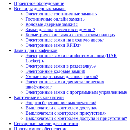
Проектное оборудование
Все виды дверных замков
Электронные гостиничные замки
15
Гостиничные онлайн замки
15
Кодовые дверные замки
12
Замки для апартаментов и домов
12
Биометрические замки с отпечатком пальца
5
Электронные замки на входную дверь
7
Электронные замки RFID
27
Замки для шкафчиков
Электронные замки с инфотерминалом (ПАК
Locker)
16
Электронные замки в раздевалку
59
Электронные кодовые замки
8
Умные смарт-замки для шкафчиков
2
Электронные замки для металлических
шкафчиков
17
Электронные замки с программным управлением
6
Карточные выключатели
Энергосберегающие выключатели
8
Выключатели с контролем доступа
6
Выключатели с контролем присутствия
7
Выключатели с контролем доступа и присутствия
7
Сенсорные панели для гостиниц
Программное обеспечение