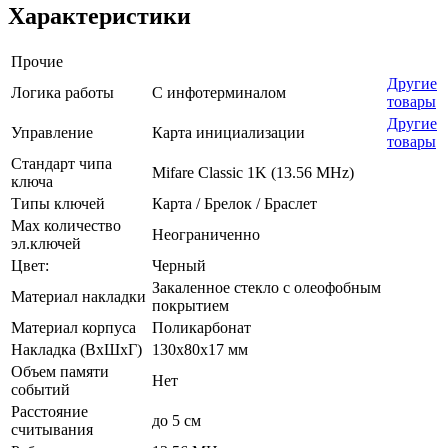
Характеристики
Прочие
Другие
Логика работы
С инфотерминалом
товары
Другие
Управление
Карта инициализации
товары
Стандарт чипа
Mifare Classic 1K (13.56 MHz)
ключа
Типы ключей
Карта / Брелок / Браслет
Max количество
Неограниченно
эл.ключей
Цвет:
Черный
Закаленное стекло с олеофобным
Материал накладки
покрытием
Материал корпуса
Поликарбонат
Накладка (ВхШхГ)
130х80х17 мм
Объем памяти
Нет
событий
Расстояние
до 5 см
считывания