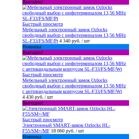
Выгодно!
Быстрый просмотр
Мебельный электронный замок Ozlocks
свободный выбор с инфотерминалом 13,56 MHz
SL-F33/FS/MF/Pt
4 340 руб.
/ шт
Новинка
Выгодно!
Быстрый просмотр
Мебельный электронный замок Ozlocks
свободный выбор с инфотерминалом 13,56 MHz
с антивандальным корпусом SL-F33/FS/MF/Wt
4 430 руб.
/ шт
Выгодно!
Быстрый просмотр
Электронный SMART-замок Ozlocks HL-
F55/SM+/MF
18 060 руб.
/ шт
Новинка