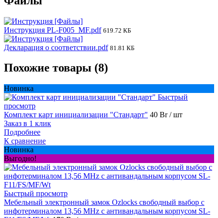
Файлы
Инструкция PL-F005_MF.pdf
619.72 КБ
Декларация о соответствии.pdf
81.81 КБ
Похожие товары (8)
Новинка
Быстрый
просмотр
Комплект карт инициализации "Стандарт"
40 Br
/ шт
Заказ в 1 клик
Подробнее
К сравнение
Новинка
Выгодно!
Быстрый просмотр
Мебельный электронный замок Ozlocks свободный выбор с
инфотерминалом 13,56 MHz с антивандальным корпусом SL-