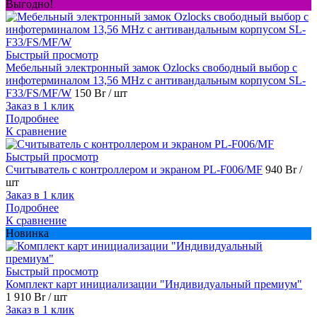
Выгодно!
Быстрый просмотр
Мебельный электронный замок Ozlocks свободный выбор с
инфотерминалом 13,56 MHz с антивандальным корпусом SL-
F33/FS/MF/W
150 Br
/ шт
Заказ в 1 клик
Подробнее
К сравнение
Быстрый просмотр
Считыватель с контроллером и экраном PL-F006/MF
940 Br
/
шт
Заказ в 1 клик
Подробнее
К сравнение
Новинка
Быстрый просмотр
Комплект карт инициализации "Индивидуальный премиум"
1 910 Br
/ шт
Заказ в 1 клик