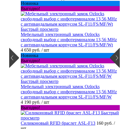
Новинка
Выгодно!
Быстрый просмотр
Мебельный электронный замок Ozlocks
свободный выбор с инфотерминалом 13,56 MHz
с антивандальным корпусом SL-F11/FS/MF/Wt
4 650 руб.
/ шт
Новинка
Выгодно!
Быстрый просмотр
Мебельный электронный замок Ozlocks
свободный выбор с инфотерминалом 13,56 MHz
с антивандальным корпусом SL-F11/FS/MF/W
4 190 руб.
/ шт
Выгодно!
Быстрый
просмотр
Силиконовый RFID браслет ASL-F13
160 руб.
/
шт