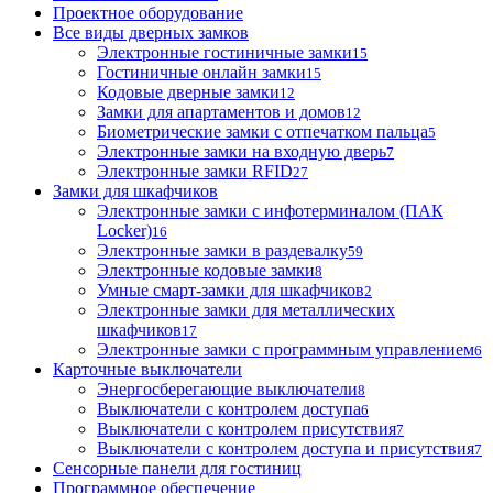
Проектное оборудование
Все виды дверных замков
Электронные гостиничные замки
15
Гостиничные онлайн замки
15
Кодовые дверные замки
12
Замки для апартаментов и домов
12
Биометрические замки с отпечатком пальца
5
Электронные замки на входную дверь
7
Электронные замки RFID
27
Замки для шкафчиков
Электронные замки с инфотерминалом (ПАК
Locker)
16
Электронные замки в раздевалку
59
Электронные кодовые замки
8
Умные смарт-замки для шкафчиков
2
Электронные замки для металлических
шкафчиков
17
Электронные замки с программным управлением
6
Карточные выключатели
Энергосберегающие выключатели
8
Выключатели с контролем доступа
6
Выключатели с контролем присутствия
7
Выключатели с контролем доступа и присутствия
7
Сенсорные панели для гостиниц
Программное обеспечение