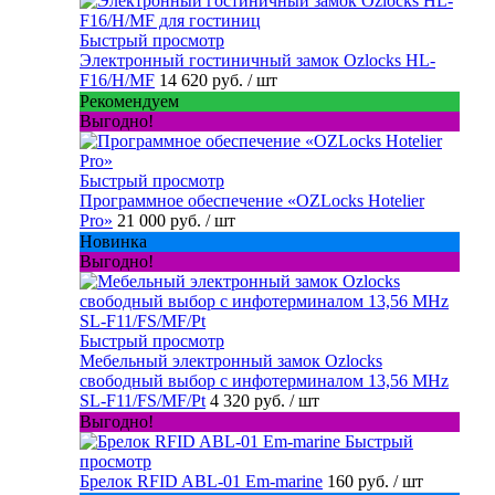
Быстрый просмотр
Электронный гостиничный замок Ozlocks HL-
F16/H/MF
14 620 руб.
/ шт
Рекомендуем
Выгодно!
Быстрый просмотр
Программное обеспечение «OZLocks Hotelier
Pro»
21 000 руб.
/ шт
Новинка
Выгодно!
Быстрый просмотр
Мебельный электронный замок Ozlocks
свободный выбор с инфотерминалом 13,56 MHz
SL-F11/FS/MF/Pt
4 320 руб.
/ шт
Выгодно!
Быстрый
просмотр
Брелок RFID ABL-01 Em-marine
160 руб.
/ шт