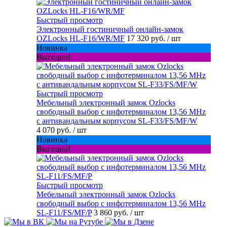
Быстрый просмотр
Электронный гостиничный онлайн-замок
OZLocks HL-F16/WR/MF
17 320 руб.
/ шт
Новинка
Выгодно!
Быстрый просмотр
Мебельный электронный замок Ozlocks
свободный выбор с инфотерминалом 13,56 MHz
с антивандальным корпусом SL-F33/FS/MF/W
4 070 руб.
/ шт
Новинка
Выгодно!
Быстрый просмотр
Мебельный электронный замок Ozlocks
свободный выбор с инфотерминалом 13,56 MHz
SL-F11/FS/MF/P
3 860 руб.
/ шт