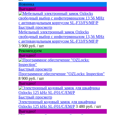
Новинка
Выгодно!
Быстрый просмотр
Мебельный электронный замок Ozlocks
свободный выбор с инфотерминалом 13,56 MHz
с антивандальным корпусом SL-F33/FS/MF/P
3 900 руб.
/ шт
Рекомендуем
Выгодно!
Быстрый просмотр
Программное обеспечение "OZLocks: Inspection"
8 900 руб.
/ шт
Выгодно!
Быстрый просмотр
Электронный кодовый замок для шкафчика
Ozlocks 125 kHz SL-F01/C/EM/P
3 480 руб.
/ шт
Выгодно!