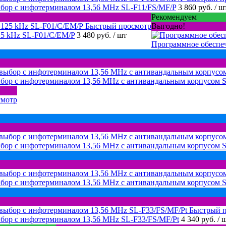
бор с инфотерминалом 13,56 MHz SL-F11/FS/MF/P
3 860 руб.
/ ш
Рекомендуем
Быстрый просмотр
Выгодно!
25 kHz SL-F01/C/EM/P
3 480 руб.
/ шт
Программное обеспеч
бор с инфотерминалом 13,56 MHz с антивандальным корпусом 
смотр
бор с инфотерминалом 13,56 MHz с антивандальным корпусом 
бор с инфотерминалом 13,56 MHz с антивандальным корпусом 
Быстрый 
бор с инфотерминалом 13,56 MHz SL-F33/FS/MF/Pt
4 340 руб.
/ 