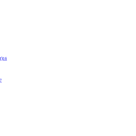
r)
16
7