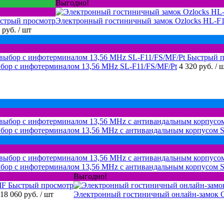
Выгодно!
стрый просмотр
Электронный гостиничный замок Ozlocks HL-F
 руб.
/ шт
Быстрый п
бор с инфотерминалом 13,56 MHz SL-F11/FS/MF/Pt
4 320 руб.
/ 
бор с инфотерминалом 13,56 MHz с антивандальным корпусом 
ыбор с инфотерминалом 13,56 MHz с антивандальным корпусом 
Выгодно!
Быстрый просмотр
18 060 руб.
/ шт
Электронный гостиничный онлайн-замок