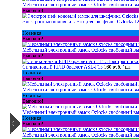
Мебельный электронный замок Ozlocks свободный вы
Выгодно!
Электронный кодовый замок для шкафчика Ozlocks 1
Новинка
Выгодно!
Мебельный электронный замок Ozlocks свободный вы
Выгодно!
Быстрый про
Силиконовый RFID браслет ASL-F13
160 руб.
/ шт
Новинка
Выгодно!
Мебельный электронный замок Ozlocks свободный вы
Новинка
Выгодно!
Мебельный электронный замок Ozlocks свободный вы
Новинка
Выгодно!
Мебельный электронный замок Ozlocks свободный вы