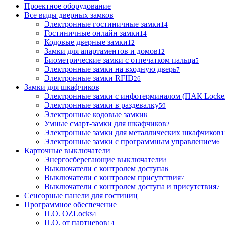
Проектное оборудование
Все виды дверных замков
Электронные гостиничные замки
14
Гостиничные онлайн замки
14
Кодовые дверные замки
12
Замки для апартаментов и домов
12
Биометрические замки с отпечатком пальца
5
Электронные замки на входную дверь
7
Электронные замки RFID
26
Замки для шкафчиков
Электронные замки с инфотерминалом (ПАК Locke
Электронные замки в раздевалку
59
Электронные кодовые замки
8
Умные смарт-замки для шкафчиков
2
Электронные замки для металлических шкафчиков
1
Электронные замки с программным управлением
6
Карточные выключатели
Энергосберегающие выключатели
8
Выключатели с контролем доступа
6
Выключатели с контролем присутствия
7
Выключатели с контролем доступа и присутствия
7
Сенсорные панели для гостиниц
Программное обеспечение
П.О. OZLocks
4
П.О. от партнеров
14