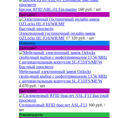
просмотр
Брелок RFID ABL-01 Em-marine
160 руб.
/ шт
Выгодно!
Быстрый просмотр
Электронный гостиничный онлайн-замок
OZLocks HL-F16/WR/MF
17 320 руб.
/ шт
Новинка
Выгодно!
Быстрый просмотр
Мебельный электронный замок Ozlocks
свободный выбор с инфотерминалом 13,56 MHz
с антивандальным корпусом SL-F33/FS/MF/W
4 070 руб.
/ шт
Выгодно!
Быстрый
просмотр
Силиконовый RFID браслет ASL-F13
160 руб.
/
шт
Рекомендуем