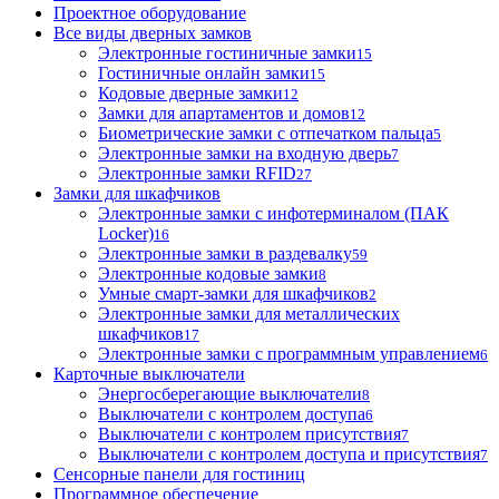
Проектное оборудование
Все виды дверных замков
Электронные гостиничные замки
15
Гостиничные онлайн замки
15
Кодовые дверные замки
12
Замки для апартаментов и домов
12
Биометрические замки с отпечатком пальца
5
Электронные замки на входную дверь
7
Электронные замки RFID
27
Замки для шкафчиков
Электронные замки с инфотерминалом (ПАК
Locker)
16
Электронные замки в раздевалку
59
Электронные кодовые замки
8
Умные смарт-замки для шкафчиков
2
Электронные замки для металлических
шкафчиков
17
Электронные замки с программным управлением
6
Карточные выключатели
Энергосберегающие выключатели
8
Выключатели с контролем доступа
6
Выключатели с контролем присутствия
7
Выключатели с контролем доступа и присутствия
7
Сенсорные панели для гостиниц
Программное обеспечение