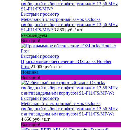
Быстрый просмотр
Мебельный электронный замок Ozlocks
свободный выбор с инфотерминалом 13,56 MHz
SL-F11/FS/MF/P
3 860 руб.
/ шт
Рекомендуем
Выгодно!
Быстрый просмотр
Программное обеспечение «OZLocks Hotelier
Pro»
21 000 руб.
/ шт
Новинка
Выгодно!
Быстрый просмотр
Мебельный электронный замок Ozlocks
свободный выбор с инфотерминалом 13,56 MHz
с антивандальным корпусом SL-F11/FS/MF/Wt
4 650 руб.
/ шт
Выгодно!
Быстрый