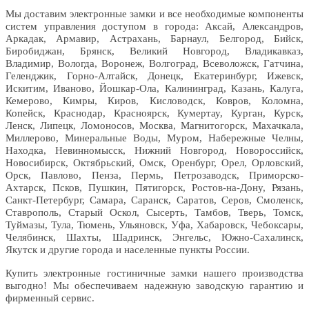
Мы доставим электронные замки и все необходимые компоненты
систем управления доступом в города: Аксай, Александров,
Аркадак, Армавир, Астрахань, Барнаул, Белгород, Бийск,
Биробиджан, Брянск, Великий Новгород, Владикавказ,
Владимир, Вологда, Воронеж, Волгоград, Всеволожск, Гатчина,
Геленджик, Горно-Алтайск, Донецк, Екатеринбург, Ижевск,
Искитим, Иваново, Йошкар-Ола, Калининград, Казань, Калуга,
Кемерово, Кимры, Киров, Кисловодск, Ковров, Коломна,
Копейск, Краснодар, Красноярск, Кумертау, Курган, Курск,
Ленск, Липецк, Ломоносов, Москва, Магнитогорск, Махачкала,
Миллерово, Минеральные Воды, Муром, Набережные Челны,
Находка, Невинномысск, Нижний Новгород, Новороссийск,
Новосибирск, Октябрьский, Омск, Оренбург, Орел, Орловский,
Орск, Павлово, Пенза, Пермь, Петрозаводск, Приморско-
Ахтарск, Псков, Пушкин, Пятигорск, Ростов-на-Дону, Рязань,
Санкт-Петербург, Самара, Саранск, Саратов, Серов, Смоленск,
Ставрополь, Старый Оскол, Сысерть, Тамбов, Тверь, Томск,
Туймазы, Тула, Тюмень, Ульяновск, Уфа, Хабаровск, Чебоксары,
Челябинск, Шахты, Шадринск, Энгельс, Южно-Сахалинск,
Якутск и другие города и населенные пункты России.
Купить электронные гостиничные замки нашего производства
выгодно! Мы обеспечиваем надежную заводскую гарантию и
фирменный сервис.