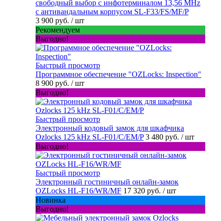
свободный выбор с инфотерминалом 13,56 MHz
с антивандальным корпусом SL-F33/FS/MF/P
3 900 руб.
/ шт
Рекомендуем
Выгодно!
Быстрый просмотр
Программное обеспечение "OZLocks: Inspection"
8 900 руб.
/ шт
Выгодно!
Быстрый просмотр
Электронный кодовый замок для шкафчика
Ozlocks 125 kHz SL-F01/C/EM/P
3 480 руб.
/ шт
Выгодно!
Быстрый просмотр
Электронный гостиничный онлайн-замок
OZLocks HL-F16/WR/MF
17 320 руб.
/ шт
Новинка
Выгодно!