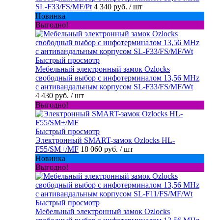
SL-F33/FS/MF/Pt
4 340 руб.
/ шт
Новинка
Выгодно!
Быстрый просмотр
Мебельный электронный замок Ozlocks
свободный выбор с инфотерминалом 13,56 MHz
с антивандальным корпусом SL-F33/FS/MF/Wt
4 430 руб.
/ шт
Выгодно!
Быстрый просмотр
Электронный SMART-замок Ozlocks HL-
F55/SM+/MF
18 060 руб.
/ шт
Новинка
Выгодно!
Быстрый просмотр
Мебельный электронный замок Ozlocks