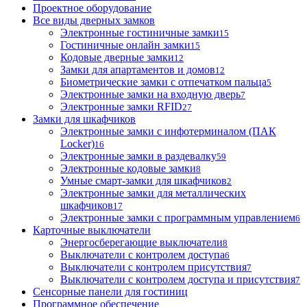
Проектное оборудование
Все виды дверных замков
Электронные гостиничные замки
15
Гостиничные онлайн замки
15
Кодовые дверные замки
12
Замки для апартаментов и домов
12
Биометрические замки с отпечатком пальца
5
Электронные замки на входную дверь
7
Электронные замки RFID
27
Замки для шкафчиков
Электронные замки с инфотерминалом (ПАК
Locker)
16
Электронные замки в раздевалку
59
Электронные кодовые замки
8
Умные смарт-замки для шкафчиков
2
Электронные замки для металлических
шкафчиков
17
Электронные замки с программным управлением
6
Карточные выключатели
Энергосберегающие выключатели
8
Выключатели с контролем доступа
6
Выключатели с контролем присутствия
7
Выключатели с контролем доступа и присутствия
7
Сенсорные панели для гостиниц
Программное обеспечение