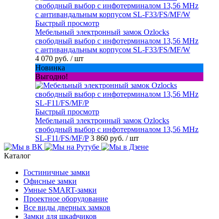
Быстрый просмотр
Мебельный электронный замок Ozlocks
свободный выбор с инфотерминалом 13,56 MHz
с антивандальным корпусом SL-F33/FS/MF/W
4 070 руб.
/ шт
Новинка
Выгодно!
Быстрый просмотр
Мебельный электронный замок Ozlocks
свободный выбор с инфотерминалом 13,56 MHz
SL-F11/FS/MF/P
3 860 руб.
/ шт
Каталог
Гостиничные замки
Офисные замки
Умные SMART-замки
Проектное оборудование
Все виды дверных замков
Замки для шкафчиков