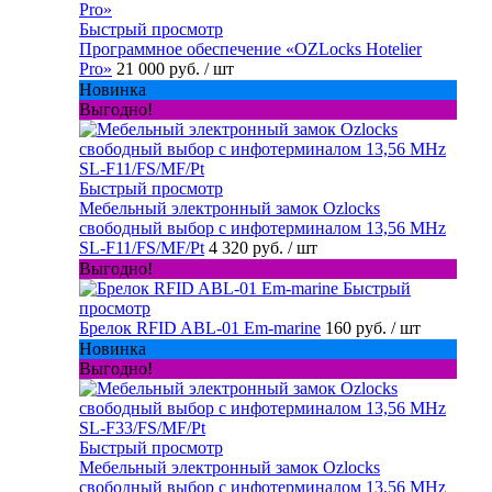
Быстрый просмотр
Программное обеспечение «OZLocks Hotelier
Pro»
21 000 руб.
/ шт
Новинка
Выгодно!
Быстрый просмотр
Мебельный электронный замок Ozlocks
свободный выбор с инфотерминалом 13,56 MHz
SL-F11/FS/MF/Pt
4 320 руб.
/ шт
Выгодно!
Быстрый
просмотр
Брелок RFID ABL-01 Em-marine
160 руб.
/ шт
Новинка
Выгодно!
Быстрый просмотр
Мебельный электронный замок Ozlocks
свободный выбор с инфотерминалом 13,56 MHz