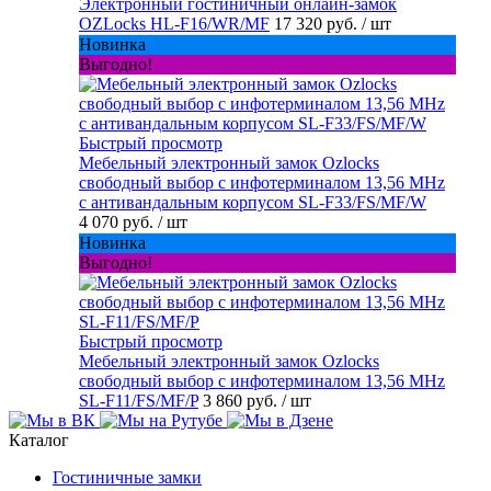
Электронный гостиничный онлайн-замок
OZLocks HL-F16/WR/MF
17 320 руб.
/ шт
Новинка
Выгодно!
Быстрый просмотр
Мебельный электронный замок Ozlocks
свободный выбор с инфотерминалом 13,56 MHz
с антивандальным корпусом SL-F33/FS/MF/W
4 070 руб.
/ шт
Новинка
Выгодно!
Быстрый просмотр
Мебельный электронный замок Ozlocks
свободный выбор с инфотерминалом 13,56 MHz
SL-F11/FS/MF/P
3 860 руб.
/ шт
Каталог
Гостиничные замки