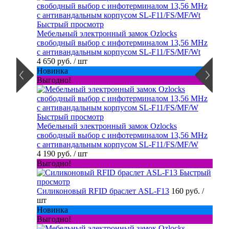
Быстрый просмотр
Мебельный электронный замок Ozlocks
свободный выбор с инфотерминалом 13,56 MHz
с антивандальным корпусом SL-F11/FS/MF/Wt
4 650 руб.
/ шт
Новинка
Выгодно!
Быстрый просмотр
Мебельный электронный замок Ozlocks
свободный выбор с инфотерминалом 13,56 MHz
с антивандальным корпусом SL-F11/FS/MF/W
4 190 руб.
/ шт
Выгодно!
Быстрый
просмотр
Силиконовый RFID браслет ASL-F13
160 руб.
/
шт
Новинка
Выгодно!