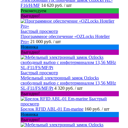
Электронный гостиничный замок Ozlocks HL-
F16/H/MF
14 620 руб.
/ шт
Рекомендуем
Выгодно!
Быстрый просмотр
Программное обеспечение «OZLocks Hotelier
Pro»
21 000 руб.
/ шт
Новинка
Выгодно!
Быстрый просмотр
Мебельный электронный замок Ozlocks
свободный выбор с инфотерминалом 13,56 MHz
SL-F11/FS/MF/Pt
4 320 руб.
/ шт
Выгодно!
Быстрый
просмотр
Брелок RFID ABL-01 Em-marine
160 руб.
/ шт
Новинка
Выгодно!