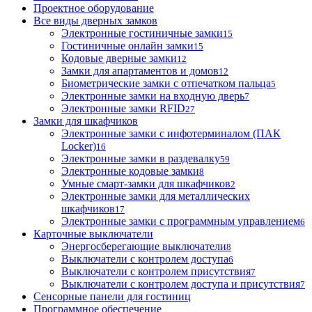
Проектное оборудование
Все виды дверных замков
Электронные гостиничные замки
15
Гостиничные онлайн замки
15
Кодовые дверные замки
12
Замки для апартаментов и домов
12
Биометрические замки с отпечатком пальца
5
Электронные замки на входную дверь
7
Электронные замки RFID
27
Замки для шкафчиков
Электронные замки с инфотерминалом (ПАК
Locker)
16
Электронные замки в раздевалку
59
Электронные кодовые замки
8
Умные смарт-замки для шкафчиков
2
Электронные замки для металлических
шкафчиков
17
Электронные замки с программным управлением
6
Карточные выключатели
Энергосберегающие выключатели
8
Выключатели с контролем доступа
6
Выключатели с контролем присутствия
7
Выключатели с контролем доступа и присутствия
7
Сенсорные панели для гостиниц
Программное обеспечение