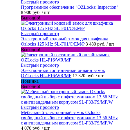
Быстрый просмотр
Программное обеспечение "OZLocks: Inspection"
8 900 руб.
/ шт
Выгодно!
Быстрый просмотр
Электронный кодовый замок для шкафчика
Ozlocks 125 kHz SL-F01/C/EM/P
3 480 руб.
/ шт
Выгодно!
Быстрый просмотр
Электронный гостиничный онлайн-замок
OZLocks HL-F16/WR/MF
17 320 руб.
/ шт
Новинка
Выгодно!
Быстрый просмотр
Мебельный электронный замок Ozlocks
свободный выбор с инфотерминалом 13,56 MHz
с антивандальным корпусом SL-F33/FS/MF/W
4 070 руб.
/ шт