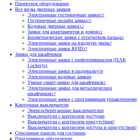
Проектное оборудование
Все виды дверных замков
Электронные гостиничные замки
15
Гостиничные онлайн замки
15
Кодовые дверные замки
12
Замки для апартаментов и домов
12
Биометрические замки с отпечатком пальца
5
Электронные замки на входную дверь
7
Электронные замки RFID
27
Замки для шкафчиков
Электронные замки с инфотерминалом (ПАК
Locker)
16
Электронные замки в раздевалку
59
Электронные кодовые замки
8
Умные смарт-замки для шкафчиков
2
Электронные замки для металлических
шкафчиков
17
Электронные замки с программным управлением
6
Карточные выключатели
Энергосберегающие выключатели
8
Выключатели с контролем доступа
6
Выключатели с контролем присутствия
7
Выключатели с контролем доступа и присутствия
7
Сенсорные панели для гостиниц
Программное обеспечение